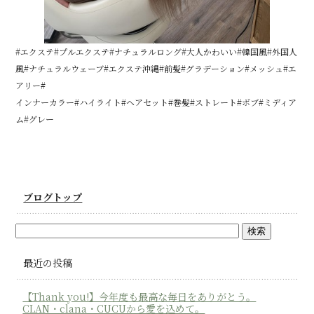
#エクステ#プルエクステ#ナチュラルロング#大人かわいい#韓国風#外国人
風#ナチュラルウェーブ#エクステ沖縄#前髪#グラデーション#メッシュ#エ
アリー#
インナーカラー#ハイライト#ヘアセット#巻髪#ストレート#ボブ#ミディア
ム#グレー
ブログトップ
最近の投稿
【Thank you!】今年度も最高な毎日をありがとう。
CLAN・clana・CUCUから愛を込めて。