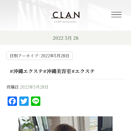
2022 5月 28
日別アーカイブ:
2022年5月28日
#沖縄エクステ#沖縄美容室#エクステ
投稿日
2022年5月28日
F
T
Li
a
w
n
c
it
e
e
te