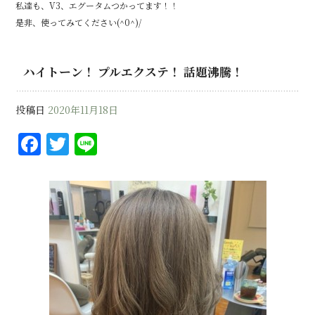
私達も、V3、エグータムつかってます！！
是非、使ってみてください(^0^)/
ハイトーン！ プルエクステ！ 話題沸騰！
投稿日
2020年11月18日
F
T
Li
a
w
n
c
it
e
e
te
b
r
o
o
k