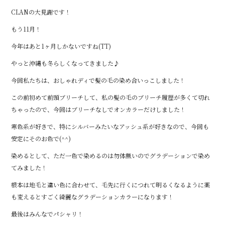
CLANの大見謝です！
もう11月！
今年はあと1ヶ月しかないですね(TT)
やっと沖縄も冬らしくなってきました♪
今回私たちは、おしゃれディで髪の毛の染め合いっこしました！
この前初めて前頭ブリーチして、私の髪の毛のブリーチ履歴が多くて切れ
ちゃったので、今回はブリーチなしでオンカラーだけしました！
寒色系が好きで、特にシルバーみたいなアッシュ系が好きなので、今回も
安定にそのお色で(^^)
染めるとして、ただ一色で染めるのは勿体無いのでグラデーションで染め
てみました！
根本は地毛と違い色に合わせて、毛先に行くにつれて明るくなるように薬
も変えるとすごく綺麗なグラデーションカラーになります！
最後はみんなでパシャリ！