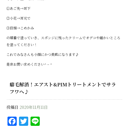
①あご先→耳下
②小花→耳元で
③目頭→こめかみ
の順番で塗っていき、スポンジに残ったクリームでオデコや細かいところ
を塗ってください！
これでみなさんも小顔にかつ美肌になります♪
是非お買い求めください^ – ^
癖毛解消！エアスト&PIMトリートメントでサラ
フワへ♪
投稿日
2020年11月11日
F
T
Li