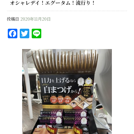
オシャレデイ！エグータム！流行り！
投稿日
2020年11月20日
F
T
Li
a
w
n
c
it
e
e
te
b
r
o
o
k