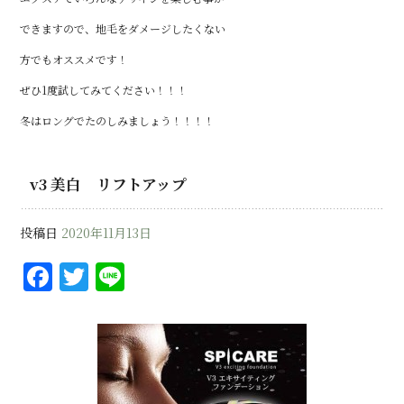
できますので、地毛をダメージしたくない
方でもオススメです！
ぜひ1度試してみてください！！！
冬はロングでたのしみましょう！！！！
v3 美白 リフトアップ
投稿日
2020年11月13日
F
T
Li
a
w
n
c
it
e
e
te
b
r