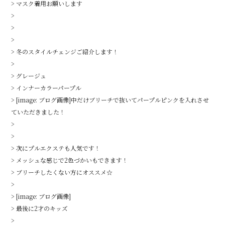
o
> マスク着用お願いします
k
>
>
>
> 冬のスタイルチェンジご紹介します！
>
> グレージュ
> インナーカラーパープル
> [image: ブログ画像]中だけブリーチで抜いてパープルピンクを入れさせ
ていただきました！
>
>
> 次にプルエクステも人気です！
> メッシュな感じで2色づかいもできます！
> ブリーチしたくない方にオススメ☆
>
> [image: ブログ画像]
> 最後に2才のキッズ
>