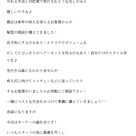
やれる方法と対応策で実行されそうな兆しがみえ
嬉しいですね♪
最近は来年の成人を迎えるお客様からの
髪型の相談が増えてきました！
派手色にするのもあり！エクステでボリュームも
だしてとびっきりのヘアーセットを作るのもあり！自分だけのスタイル作
りを♪
先行きは誰にもわかりませんが…
成人式に向けてイメチェンなどに迷っていたり
するお客様がいましたらお気軽にご相談下さい！
一緒にベストな方法をみつけて準備に備えていきましょう^ ^
余談になりますが
今日はオーナーの誕生日です！
いつもスタッフの為に最善を尽くし