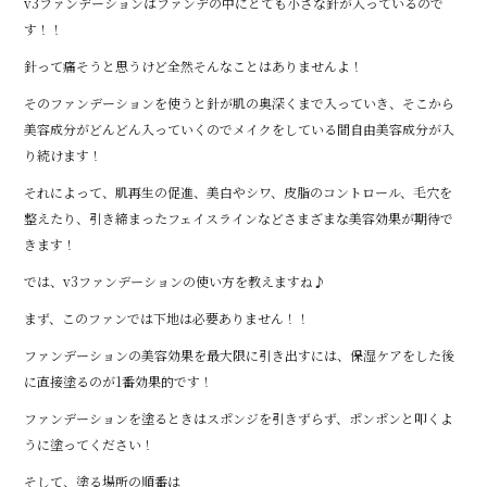
v3ファンデーションはファンデの中にとても小さな針が入っているので
す！！
針って痛そうと思うけど全然そんなことはありませんよ！
そのファンデーションを使うと針が肌の奥深くまで入っていき、そこから
美容成分がどんどん入っていくのでメイクをしている間自由美容成分が入
り続けます！
それによって、肌再生の促進、美白やシワ、皮脂のコントロール、毛穴を
整えたり、引き締まったフェイスラインなどさまざまな美容効果が期待で
きます！
では、v3ファンデーションの使い方を教えますね♪
まず、このファンでは下地は必要ありません！！
ファンデーションの美容効果を最大限に引き出すには、保湿ケアをした後
に直接塗るのが1番効果的です！
ファンデーションを塗るときはスポンジを引きずらず、ポンポンと叩くよ
うに塗ってください！
そして、塗る場所の順番は