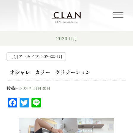
2020 11月
月別アーカイブ:
2020年11月
オシャレ カラー グラデーション
投稿日
2020年11月30日
F
T
Li
a
w
n
c
it
e
e
te