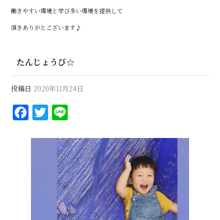
働きやすい環境と学び多い環境を提供して
頂きありがとございます♪
たんじょうび☆
投稿日
2020年11月24日
F
T
Li
a
w
n
c
it
e
e
te
b
r
o
o