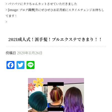
> パツパツにタラちゃんカットさせていただきました
> [image: ブログ画像]冬にぜひぜひお正月前にスタイルチェンジお待ちし
てます！
>
2021成人式！派手髪！プルエクステできまり！！
投稿日
2020年11月26日
F
T
Li
a
w
n
c
it
e
e
te
b
r
o