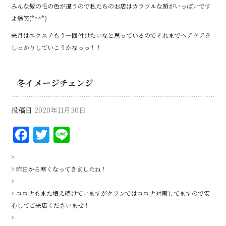
みんな髪の毛の色が違うので私たちのお店はカラフルな頭がいっぱいです
よ爆笑(*^^*)
来月はエクステもう一回付けたいなと思っているのでそれまでヘアケアを
しっかりしていこうかなっっ！！
冬イメージチェンジ
投稿日
2020年11月30日
F
T
Li
a
w
n
>
c
it
e
> 昨日から寒くなってきましたね！
e
te
>
b
r
> コロナもまた増え続けていますがクランではコロナ対策してますので安
心してご来店くださいませ！
o
>