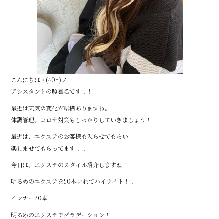
こんにちはヽ(^0^)ノ
アシスタントの照喜名です！！
最近は天気の変化が結構ありますね。
体調管理、コロナ対策もしっかりしていきましょう！！
最近は、エクステのお客様も入らせてもらい
楽しませてもらってます！！
今日は、エクステのスタイル紹介しますね！
明るめのエクステを50本いれてハイライト！！
インナー20本！
明るめのエクステでグラデーション！！