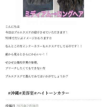
こんにちは
今日はプルエクステの紹介させていただきます！
90本でだいぶイメージかわります☆
なんとこの方インナーカラーもエクステでしてるのです！！
前から見るとさらにかわいい！！
ぜひぜひ高校卒業の皆様、
ブリーチしたくてもできない方
プルエクステで遊んでみてはいかがでしょうか？
#沖縄#美容室#ハイトーンカラー
投稿日
2021年2月18日