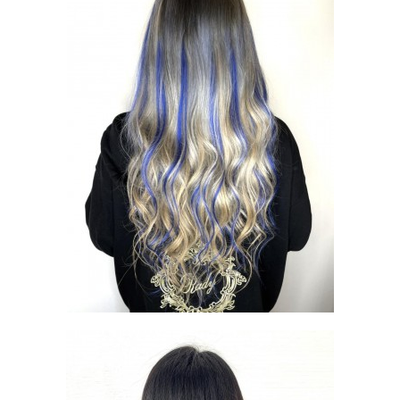
b
r
o
o
k