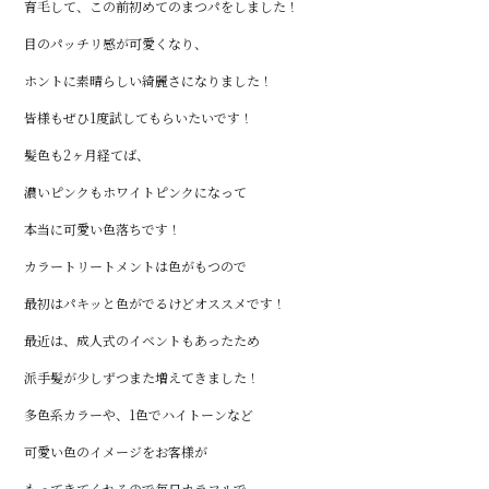
育毛して、この前初めてのまつパをしました！
目のパッチリ感が可愛くなり、
ホントに素晴らしい綺麗さになりました！
皆様もぜひ1度試してもらいたいです！
髪色も2ヶ月経てば、
濃いピンクもホワイトピンクになって
本当に可愛い色落ちです！
カラートリートメントは色がもつので
最初はパキッと色がでるけどオススメです！
最近は、成人式のイベントもあったため
派手髪が少しずつまた増えてきました！
多色系カラーや、1色でハイトーンなど
可愛い色のイメージをお客様が
もってきてくれるので毎日カラフルで