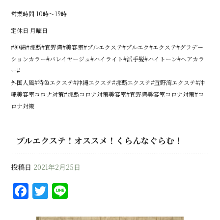
営業時間 10時～19時
定休日 月曜日
#沖縄#那覇#宜野湾#美容室#プルエクステ#プルエク#エクステ#グラデー
ションカラー#バレイヤージュ#ハイライト#派手髪#ハイトーン#ヘアカラ
ー#
外国人風#特色エクステ#沖縄エクステ#那覇エクステ#宜野湾エクステ#沖
縄美容室コロナ対策#那覇コロナ対策美容室#宜野湾美容室コロナ対策#コ
ロナ対策
プルエクステ！オススメ！くらんなぐらむ！
投稿日
2021年2月25日
F
T
Li
a
w
n