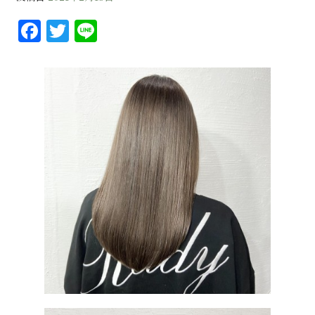
F
T
Li
a
w
n
c
it
e
e
te
b
r
o
o
k