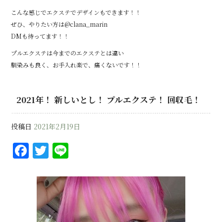
こんな感じでエクステでデザインもできます！！
ぜひ、やりたい方は@clana_marin
DMも待ってます！！
プルエクステは今までのエクステとは違い
馴染みも良く、お手入れ楽で、痛くないです！！
2021年！ 新しいとし！ プルエクステ！ 回収毛！
投稿日
2021年2月19日
F
T
Li
a
w
n
c
it
e
e
te
b
r