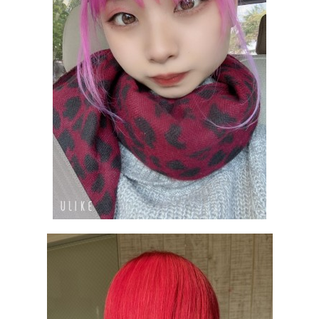
o
o
k