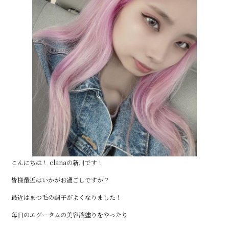
こんにちは！ clanaの新川です！
皆様最近はいかがお過ごしですか？
最近はまつ毛の調子がよくなりました！
毎日のエグータムの美容液塗りをやったり