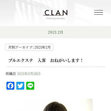
2021 2月
月別アーカイブ:
2021年2月
プルエクステ 入客 おねがいします！
投稿日
2021年2月28日
F
T
Li
a
w
n
c
it
e
e
te