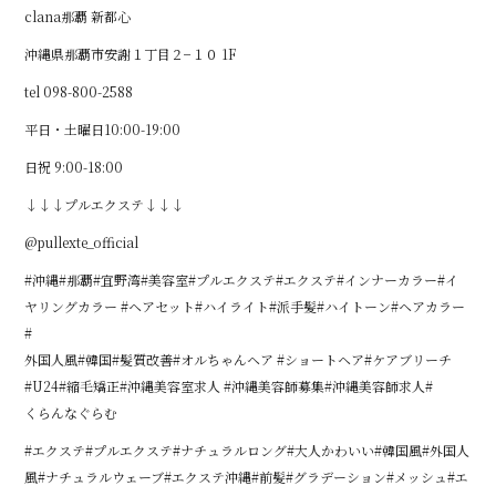
clana那覇 新都心
沖縄県那覇市安謝１丁目２−１０ 1F
tel 098-800-2588
平日・土曜日10:00-19:00
日祝 9:00-18:00
↓↓↓プルエクステ↓↓↓
@pullexte_official
#沖縄#那覇#宜野湾#美容室#プルエクステ#エクステ#インナーカラー#イ
ヤリングカラー #ヘアセット#ハイライト#派手髪#ハイトーン#ヘアカラー
#
外国人風#韓国#髪質改善#オルちゃんヘア #ショートヘア#ケアブリーチ
#U24#縮毛矯正#沖縄美容室求人 #沖縄美容師募集#沖縄美容師求人#
くらんなぐらむ
#エクステ#プルエクステ#ナチュラルロング#大人かわいい#韓国風#外国人
風#ナチュラルウェーブ#エクステ沖縄#前髪#グラデーション#メッシュ#エ