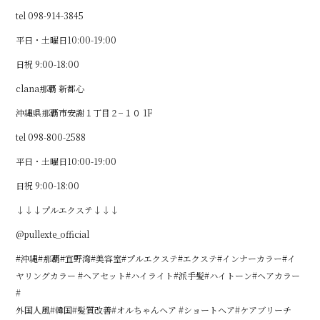
tel 098-914-3845
平日・土曜日10:00-19:00
日祝 9:00-18:00
clana那覇 新都心
沖縄県那覇市安謝１丁目２−１０ 1F
tel 098-800-2588
平日・土曜日10:00-19:00
日祝 9:00-18:00
↓↓↓プルエクステ↓↓↓
@pullexte_official
#沖縄#那覇#宜野湾#美容室#プルエクステ#エクステ#インナーカラー#イ
ヤリングカラー #ヘアセット#ハイライト#派手髪#ハイトーン#ヘアカラー
#
外国人風#韓国#髪質改善#オルちゃんヘア #ショートヘア#ケアブリーチ