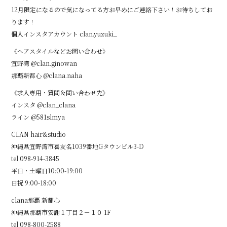
12月限定になるので気になってる方お早めにご連絡下さい！お待ちしてお
ります！
個人インスタアカウント clan.yuzuki_
《ヘアスタイルなどお問い合わせ》
宜野湾 @clan.ginowan
那覇新都心 @clana.naha
《求人専用・質問＆問い合わせ先》
インスタ @clan_clana
ライン @581slmya
CLAN hair&studio
沖縄県宜野湾市喜友名1039番地Gタウンビル3-D
tel 098-914-3845
平日・土曜日10:00-19:00
日祝 9:00-18:00
clana那覇 新都心
沖縄県那覇市安謝１丁目２－１０ 1F
tel 098-800-2588