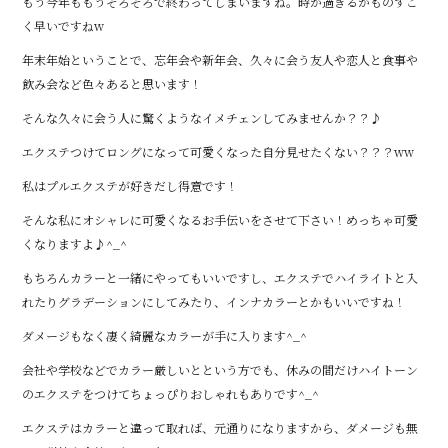
もう今年ももうそろそろで終わってしまいますね。時が過ぎるがものすご
く早いですねw
年末年始ということで、忘年会や新年会、久々に会う友人や恋人と食事や
飲み会など色々あると思います！
そんな久々に会う人に驚くようなイメチェンしてみませんか？？♪
エクステつけてロングになって可愛くなった自分見せたくない？？？ww
私はプルエクステが好きだし得意です！
そんな私にオシャレに可愛くなるお手伝いをさせて下さい！めっちゃ可愛
くなりますよ♪^_^
もちろんカラーと一緒にやってもいいですし、エクステでハイライトと入
れたりグラデーションにしてみたり、インナカラーとかもいいですね！
ダメージもなく凄く綺麗なカラーが手に入ります^_^
会社や学校などでカラー厳しいとという方でも、休みの間だけハイトーン
のエクステをつけてちょっぴりおしゃれもありです^_^
エクステはカラーと違って取れば、元通りになりますから、ダメージも無