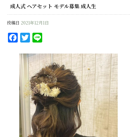
成人式 ヘアセット モデル募集 成人生
投稿日
2021年12月1日
F
T
Li
a
w
n
c
it
e
e
te
b
r
o
o
k