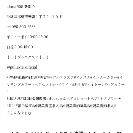
clana那覇 新都心
沖縄県那覇市安謝１丁目２−１０ 1F
tel 098-800-2588
平日・土曜日10:00-19:00
日祝 9:00-18:00
↓↓↓プルエクステ↓↓↓
@pullexte_official
#沖縄#那覇#宜野湾#美容室#プルエクステ#エクステ#インナーカラー#イ
ヤリングカラー #ヘアセット#ハイライト#派手髪#ハイトーン#ヘアカラー
#
外国人風#韓国#髪質改善#オルちゃんヘア #ショートヘア#ケアブリーチ
#U24#縮毛矯正#沖縄美容室求人 #沖縄美容師募集#沖縄美容師求人#
くらんなぐらむ