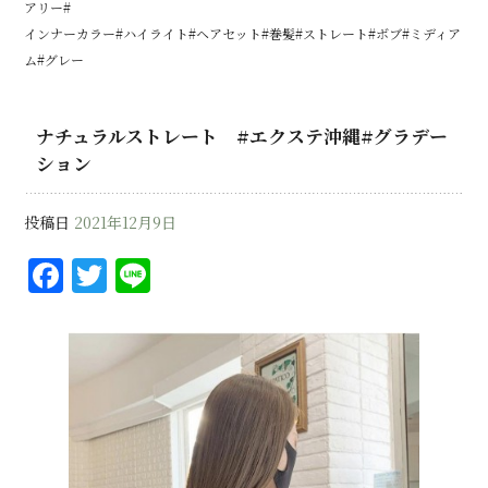
アリー#
インナーカラー#ハイライト#ヘアセット#巻髪#ストレート#ボブ#ミディア
ム#グレー
ナチュラルストレート #エクステ沖縄#グラデー
ション
投稿日
2021年12月9日
F
T
Li
a
w
n
c
it
e
e
te
b
r
o
o