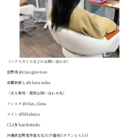
《ヘアスタイルなど✂︎お問い合わせ》
宜野湾 @clan.ginowan
那覇新都心 @clana.naha
《求人専用・質問＆問い合わせ先》
インスタ @clan_clana
ライン @581slmya
CLAN hair&studio
沖縄県宜野湾市喜友名1039番地Gタウンビル3-D