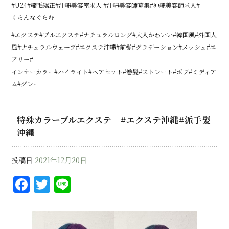
#U24#縮毛矯正#沖縄美容室求人 #沖縄美容師募集#沖縄美容師求人#
くらんなぐらむ
#エクステ#プルエクステ#ナチュラルロング#大人かわいい#韓国風#外国人
風#ナチュラルウェーブ#エクステ沖縄#前髪#グラデーション#メッシュ#エ
アリー#
インナーカラー#ハイライト#ヘアセット#巻髪#ストレート#ボブ#ミディア
ム#グレー
特殊カラープルエクステ #エクステ沖縄#派手髪
沖縄
投稿日
2021年12月20日
F
T
Li
a
w
n
c
it
e