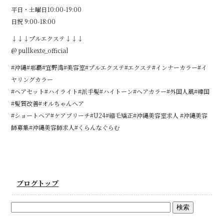
平日・土曜日10:00-19:00
日祝 9:00-18:00
↓↓↓プルエクステ↓↓↓
@ pullkexte_official
#沖縄#那覇#宜野湾#美容室#プルエクステ#エクステ#インナーカラー#イ
ヤリングカラー
#ヘアセット#ハイライト#派手髪#ハイトーン#ヘアカラー#外国人風#韓国
#髪質改善#オルちゃんヘア
#ショートヘア#ケアブリーチ#U24#縮毛矯正#沖縄美容室求人 #沖縄美容
師募集#沖縄美容師求人#くらんなぐらむ
ブログトップ