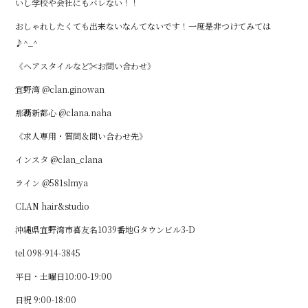
いし学校や会社にもバレない！！
おしゃれしたくても出来ないなんてないです！一度是非つけてみては
♪^_^
《ヘアスタイルなど✂︎お問い合わせ》
宜野湾 @clan.ginowan
那覇新都心 @clana.naha
《求人専用・質問＆問い合わせ先》
インスタ @clan_clana
ライン @581slmya
CLAN hair&studio
沖縄県宜野湾市喜友名1039番地Gタウンビル3-D
tel 098-914-3845
平日・土曜日10:00-19:00
日祝 9:00-18:00