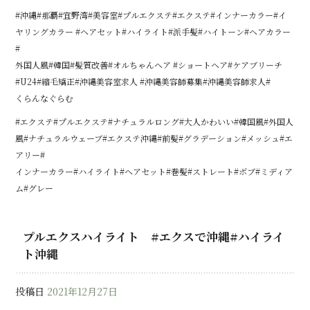
#沖縄#那覇#宜野湾#美容室#プルエクステ#エクステ#インナーカラー#イ
ヤリングカラー #ヘアセット#ハイライト#派手髪#ハイトーン#ヘアカラー
#
外国人風#韓国#髪質改善#オルちゃんヘア #ショートヘア#ケアブリーチ
#U24#縮毛矯正#沖縄美容室求人 #沖縄美容師募集#沖縄美容師求人#
くらんなぐらむ
#エクステ#プルエクステ#ナチュラルロング#大人かわいい#韓国風#外国人
風#ナチュラルウェーブ#エクステ沖縄#前髪#グラデーション#メッシュ#エ
アリー#
インナーカラー#ハイライト#ヘアセット#巻髪#ストレート#ボブ#ミディア
ム#グレー
プルエクスハイライト #エクスで沖縄#ハイライ
ト沖縄
投稿日
2021年12月27日