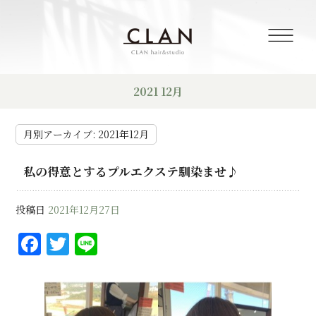
2021 12月
月別アーカイブ:
2021年12月
私の得意とするプルエクステ馴染ませ♪
投稿日
2021年12月27日
F
T
Li
a
w
n
c
it
e
e
te