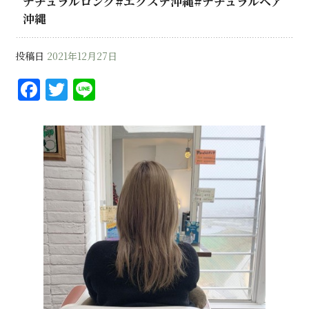
ナチュラルロング#エクステ沖縄#ナチュラルヘア
沖縄
投稿日
2021年12月27日
F
T
Li
a
w
n
c
it
e
e
te
b
r
o
o
k