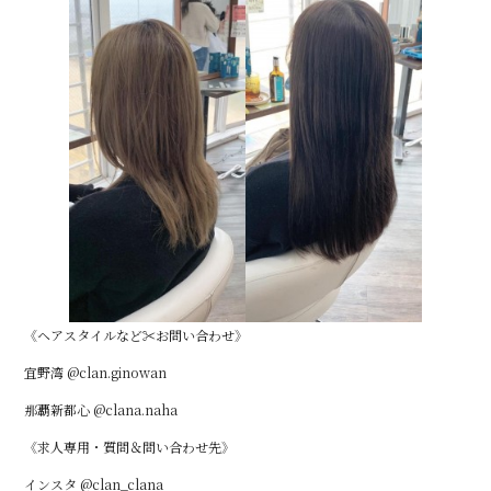
《ヘアスタイルなど✂︎お問い合わせ》
宜野湾 @clan.ginowan
那覇新都心 @clana.naha
《求人専用・質問＆問い合わせ先》
インスタ @clan_clana