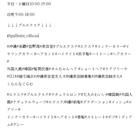
平日・土曜日10:00-19:00
日祝 9:00-18:00
↓↓↓プルエクステ↓↓↓
@pullexte_official
#沖縄#那覇#宜野湾#美容室#プルエクステ#エクステ#インナーカラー#イ
ヤリングカラー #ヘアセット#ハイライト#派手髪#ハイトーン#ヘアカラー
#
外国人風#韓国#髪質改善#オルちゃんヘア #ショートヘア#ケアブリーチ
#U24#縮毛矯正#沖縄美容室求人 #沖縄美容師募集#沖縄美容師求人#
くらんなぐらむ
#エクステ#プルエクステ#ナチュラルロング#大人かわいい#韓国風#外国人
風#ナチュラルウェーブ#エクステ沖縄#前髪#グラデーション#メッシュ#エ
アリー#
インナーカラー#ハイライト#ヘアセット#巻髪#ストレート#ボブ#ミディア
ム#グレー