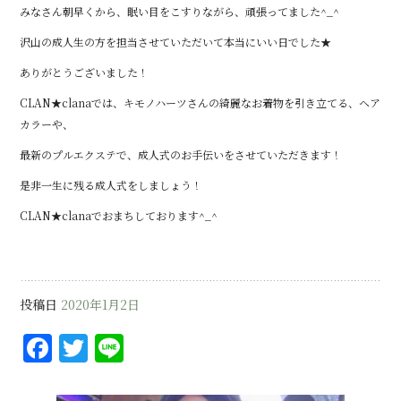
みなさん朝早くから、眠い目をこすりながら、頑張ってました^_^
沢山の成人生の方を担当させていただいて本当にいい日でした★
ありがとうございました！
CLAN★clanaでは、キモノハーツさんの綺麗なお着物を引き立てる、ヘア
カラーや、
最新のプルエクステで、成人式のお手伝いをさせていただきます！
是非一生に残る成人式をしましょう！
CLAN★clanaでおまちしております^_^
投稿日
2020年1月2日
F
T
Li
a
w
n