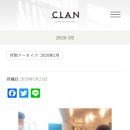
2020 1月
月別アーカイブ:
2020年1月
投稿日
2020年1月23日
F
T
Li
a
w
n
c
it
e
e
te