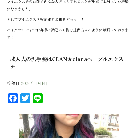
プルエクステのお陰で色んな人達にも関わることが出来て本当にいい経験
になりました。
そしてプルエクステ検定まで頑張るぞっっ！！
ハイクオリティでお客様に満足いく物を提供出来るように頑張っておりま
す！
成人式の派手髪はCLAN★clanaへ！プルエクス
テ
投稿日
2020年1月14日
F
T
Li
a
w
n
c
it
e
e
te
b
r