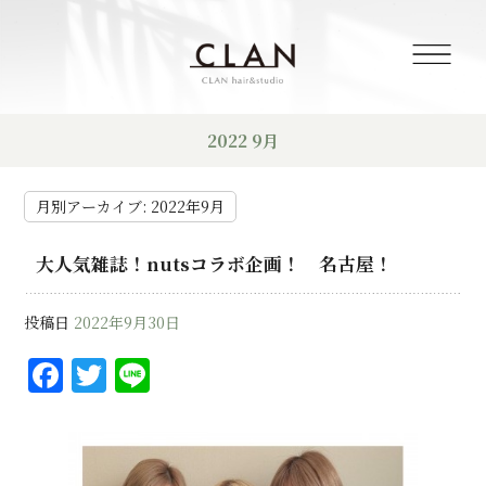
2022 9月
月別アーカイブ:
2022年9月
大人気雑誌！nutsコラボ企画！ 名古屋！
投稿日
2022年9月30日
F
T
Li
a
w
n
c
it
e
e
te