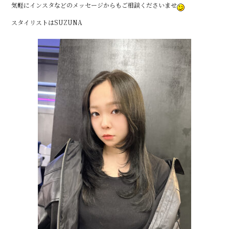
気軽にインスタなどのメッセージからもご相談くださいませ
b
r
スタイリストはSUZUNA
o
o
k