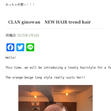
めっちゃ可愛い！！！
CLAN ginowan NEW HAIR trend hair
投稿日
2025年3月4日
F
T
Li
a
w
n
Hello!

c
it
e
e
te
This time, we will be introducing a lovely hairstyle for a fo
b
r
The orange-beige long style really suits her!!
o
o
k