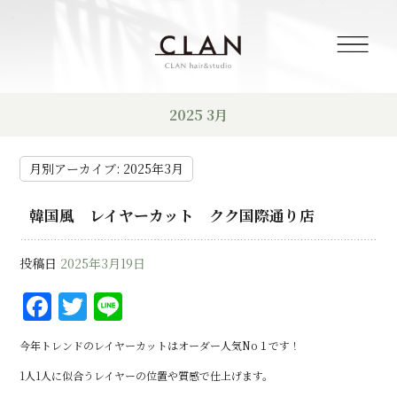
2025 3月
月別アーカイブ:
2025年3月
韓国風 レイヤーカット クク国際通り店
投稿日
2025年3月19日
F
T
Li
a
w
n
今年トレンドのレイヤーカットはオーダー人気No１です！
c
it
e
1人1人に似合うレイヤーの位置や質感で仕上げます。
e
te