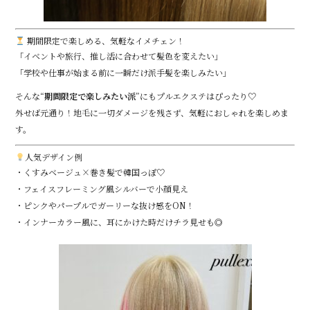
期間限定で楽しめる、気軽なイメチェン！
「イベントや旅行、推し活に合わせて髪色を変えたい」
「学校や仕事が始まる前に一瞬だけ派手髪を楽しみたい」
そんな“
期間限定で楽しみたい派
”にもプルエクステはぴったり♡
外せば元通り！地毛に一切ダメージを残さず、気軽におしゃれを楽しめま
す。
人気デザイン例
・くすみベージュ×巻き髪で韓国っぽ♡
・フェイスフレーミング風シルバーで小顔見え
・ピンクやパープルでガーリーな抜け感をON！
・インナーカラー風に、耳にかけた時だけチラ見せも◎