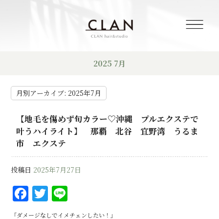
2025 7月
月別アーカイブ:
2025年7月
【地毛を傷めず旬カラー♡沖縄 プルエクステで
叶うハイライト】 那覇 北谷 宜野湾 うるま
市 エクステ
投稿日
2025年7月27日
F
T
Li
a
w
n
「ダメージなしでイメチェンしたい！」