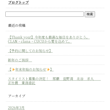
ブログトップ
最近の投稿
【Thank you!】今年度も最高な毎日をありがとう。
CLAN・clana・CUCUから愛を込めて。
【予約に関してのお知らせ】
新年のご挨拶
【
年末年始のお知らせ
】
スタイリスト募集の決定！ 那覇 宜野湾 北谷 求人
正社員 業務委託
アーカイブ
2026年3月