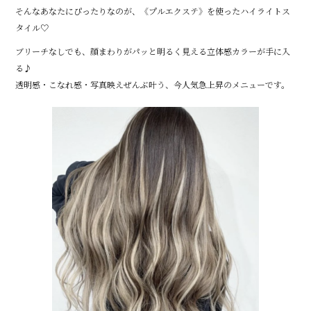
c
it
e
そんなあなたにぴったりなのが、《プルエクステ》を使ったハイライトス
e
te
タイル♡
b
r
ブリーチなしでも、顔まわりがパッと明るく見える立体感カラーが手に入
o
る♪
透明感・こなれ感・写真映えぜんぶ叶う、今人気急上昇のメニューです。
o
k