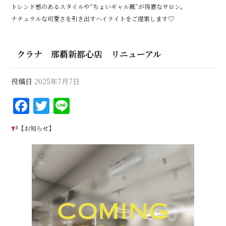
トレンド感のあるスタイルや“ちょいギャル風”が得意なサロン。
ナチュラルな可愛さを引き出すハイライトをご提案します♡
クラナ 那覇新都心店 リニューアル
投稿日
2025年7月7日
F
T
Li
a
w
n
【お知らせ】
c
it
e
e
te
b
r
o
o
k