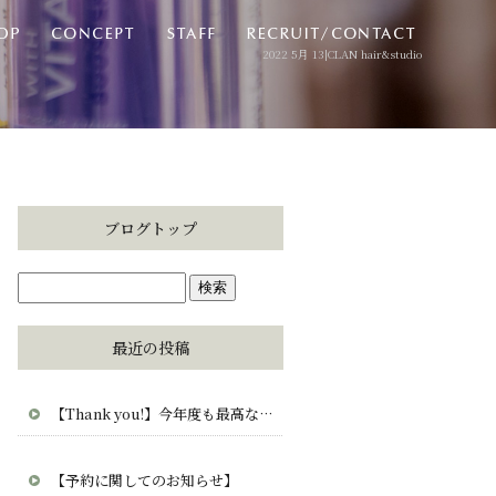
2022 5月 13|CLAN hair&studio
ブログトップ
最近の投稿
【Thank you!】今年度も最高な毎日をありがとう。CLAN・clana・CUCUから愛を込めて。
【予約に関してのお知らせ】