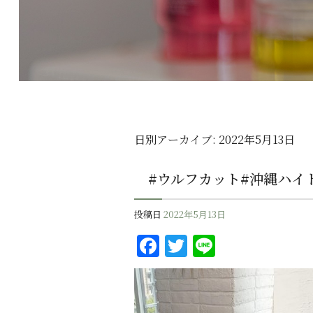
日別アーカイブ:
2022年5月13日
#ウルフカット#沖縄ハイ
投稿日
2022年5月13日
F
T
Li
a
w
n
c
it
e