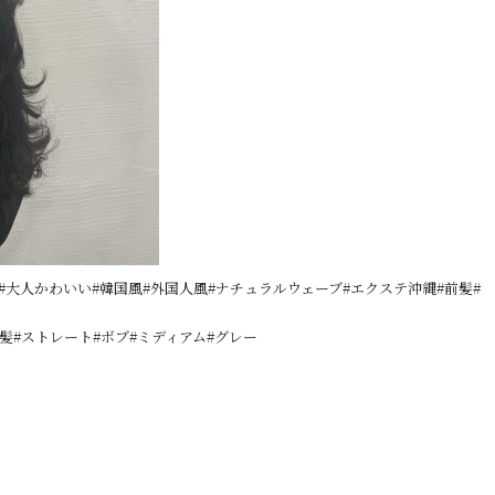
#大人かわいい#韓国風#外国人風#ナチュラルウェーブ#エクステ沖縄#前髪#
髪#ストレート#ボブ#ミディアム#グレー