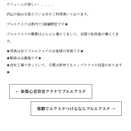
ボリュームが欲しい、、、、、
沢山の悩みを抱えている方がご利用頂いております。
プルエクステは県内で3店舗限定です★
プルエクステの需要はどんどん増えてまして、全国で取扱店が増えてま
す。
★写真は全てプルエクステのお客様の写真です★
★馴染みは最高です★
★自社工場で作っていて、毛質は世界でもトップクラスの自信があります
★
←
新都心美容室クラナでプルエクステ
那覇でエクステつけるならプルエクステ
→