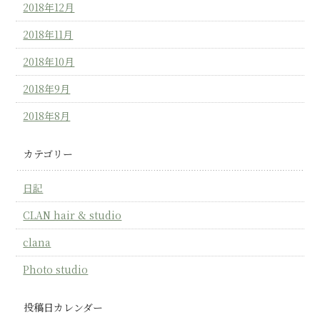
2018年12月
2018年11月
2018年10月
2018年9月
2018年8月
カテゴリー
日記
CLAN hair & studio
clana
Photo studio
投稿日カレンダー