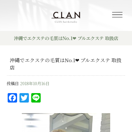
沖縄でエクステの毛質はNo.1❤︎ プルエクステ 取扱店
沖縄でエクステの毛質はNo.1❤︎ プルエクステ 取扱
店
投稿日
2018年10月16日
F
T
Li
a
w
n
c
it
e
e
te