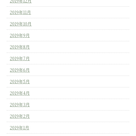
2019年12月
2019年11月
2019年10月
2019年9月
2019年8月
2019年7月
2019年6月
2019年5月
2019年4月
2019年3月
2019年2月
2019年1月