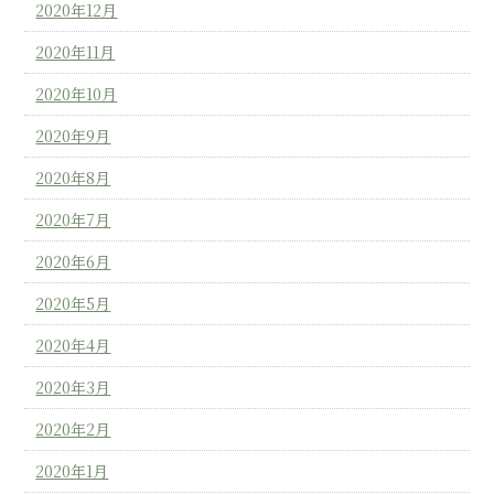
2020年12月
2020年11月
2020年10月
2020年9月
2020年8月
2020年7月
2020年6月
2020年5月
2020年4月
2020年3月
2020年2月
2020年1月