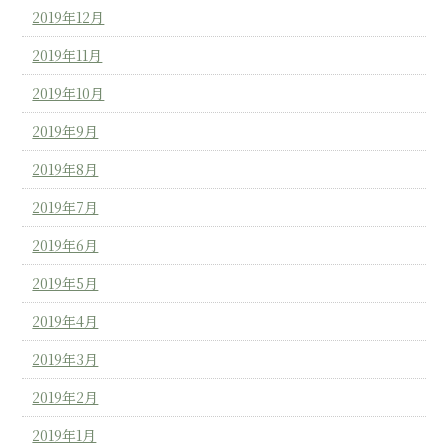
2019年12月
2019年11月
2019年10月
2019年9月
2019年8月
2019年7月
2019年6月
2019年5月
2019年4月
2019年3月
2019年2月
2019年1月