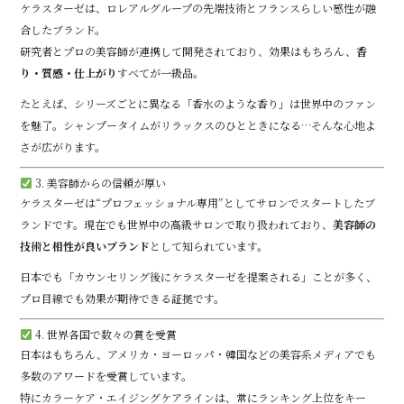
ケラスターゼは、ロレアルグループの先端技術とフランスらしい感性が融
合したブランド。
研究者とプロの美容師が連携して開発されており、効果はもちろん、
香
り・質感・仕上がり
すべてが一級品。
たとえば、シリーズごとに異なる「香水のような香り」は世界中のファン
を魅了。シャンプータイムがリラックスのひとときになる…そんな心地よ
さが広がります。
3. 美容師からの信頼が厚い
ケラスターゼは“プロフェッショナル専用”としてサロンでスタートしたブ
ランドです。現在でも世界中の高級サロンで取り扱われており、
美容師の
技術と相性が良いブランド
として知られています。
日本でも「カウンセリング後にケラスターゼを提案される」ことが多く、
プロ目線でも効果が期待できる証拠です。
4. 世界各国で数々の賞を受賞
日本はもちろん、アメリカ・ヨーロッパ・韓国などの美容系メディアでも
多数のアワードを受賞しています。
特にカラーケア・エイジングケアラインは、常にランキング上位をキー