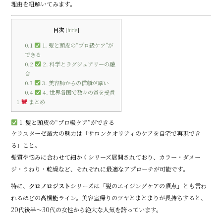
理由を紐解いてみます。
目次
[
hide
]
0.1
1. 髪と頭皮の“プロ級ケア”が
できる
0.2
2. 科学とラグジュアリーの融
合
0.3
3. 美容師からの信頼が厚い
0.4
4. 世界各国で数々の賞を受賞
1
まとめ
1. 髪と頭皮の“プロ級ケア”ができる
ケラスターゼ最大の魅力は「サロンクオリティのケアを自宅で再現でき
る」こと。
髪質や悩みに合わせて細かくシリーズ展開されており、カラー・ダメー
ジ・うねり・乾燥など、それぞれに最適なアプローチが可能です。
特に、
クロノロジスト
シリーズは「髪のエイジングケアの頂点」とも言わ
れるほどの高機能ライン。美容室帰りのツヤとまとまりが長持ちすると、
20代後半〜30代の女性から絶大な人気を誇っています。