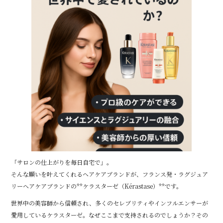
c
it
e
e
te
b
r
o
o
k
「サロンの仕上がりを毎日自宅で」。
そんな願いを叶えてくれるヘアケアブランドが、フランス発・ラグジュア
リーヘアケアブランドの**ケラスターゼ（Kérastase）**です。
世界中の美容師から信頼され、多くのセレブリティやインフルエンサーが
愛用しているケラスターゼ。なぜここまで支持されるのでしょうか？その