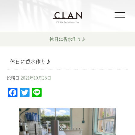
休日に香水作り♪
休日に香水作り♪
投稿日
2021年10月26日
F
T
Li
a
w
n
c
it
e
e
te
b
r