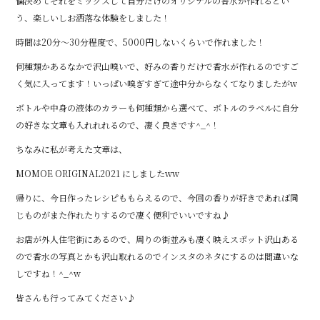
個決めてそれをミックスして自分だけのオリジナルの香水が作れるとい
う、楽しいしお洒落な体験をしました！
時間は20分〜30分程度で、5000円しないくらいで作れました！
何種類かあるなかで沢山嗅いで、好みの香りだけで香水が作れるのですご
く気に入ってます！いっぱい嗅ぎすぎて途中分からなくてなりましたがw
ボトルや中身の液体のカラーも何種類から選べて、ボトルのラベルに自分
の好きな文章も入れれれるので、凄く良きです^_^！
ちなみに私が考えた文章は、
MOMOE ORIGINAL2021 にしましたww
帰りに、今日作ったレシピももらえるので、今回の香りが好きであれば同
じものがまた作れたりするので凄く便利でいいですね♪
お店が外人住宅街にあるので、周りの街並みも凄く映えスポット沢山ある
ので香水の写真とかも沢山取れるのでインスタのネタにするのは間違いな
しですね！^_^w
皆さんも行ってみてください♪