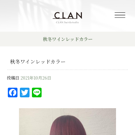
秋冬ワインレッドカラー
秋冬ワインレッドカラー
投稿日
2021年10月26日
F
T
Li
a
w
n
c
it
e
e
te
b
r