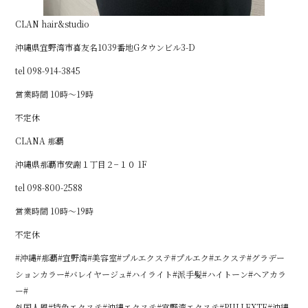
CLAN hair&studio
沖縄県宜野湾市喜友名1039番地Gタウンビル3-D
tel 098-914-3845
営業時間 10時～19時
不定休
CLANA 那覇
沖縄県那覇市安謝１丁目２−１０ 1F
tel 098-800-2588
営業時間 10時～19時
不定休
#沖縄#那覇#宜野湾#美容室#プルエクステ#プルエク#エクステ#グラデー
ションカラー#バレイヤージュ#ハイライト#派手髪#ハイトーン#ヘアカラ
ー#
外国人風#特色エクステ#沖縄エクステ#宜野湾エクステ#PULLEXTE#沖縄