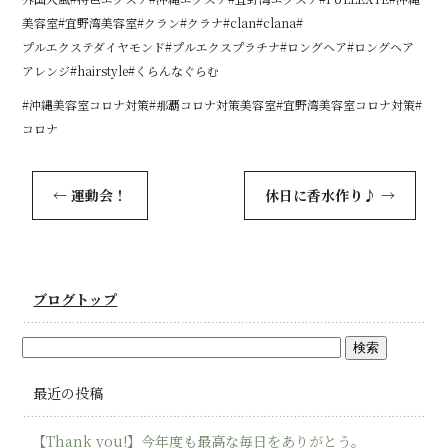
美容室#宜野湾美容室#クラン#クラナ#clan#clana#
プルエクステダイヤモンド#プルエクスプラチナ#ロングヘア#ロングヘア
アレンジ#hairstyle#くらんなぐらむ
#沖縄美容室コロナ対策#那覇コロナ対策美容室#宜野湾美容室コロナ対策#
コロナ
←
運動会！
休日に香水作り♪
→
ブログトップ
最近の投稿
【Thank you!】今年度も最高な毎日をありがとう。