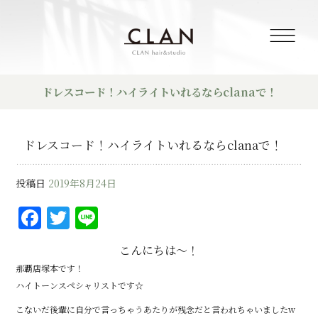
ドレスコード！ハイライトいれるならclanaで！
ドレスコード！ハイライトいれるならclanaで！
投稿日
2019年8月24日
F
T
Li
a
w
n
こんにちは～！
c
it
e
那覇店塚本です！
e
te
ハイトーンスペシャリストです☆
b
r
こないだ後輩に自分で言っちゃうあたりが残念だと言われちゃいましたw