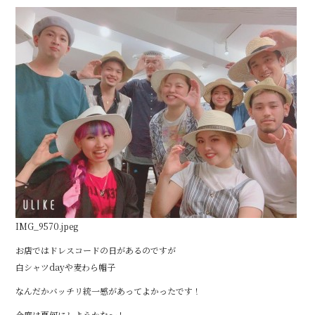
o
o
k
IMG_9570.jpeg
お店ではドレスコードの日があるのですが
白シャツdayや麦わら帽子
なんだかバッチリ統一感があってよかったです！
今度は夏何にしようかな～！