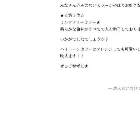
みなさん赤みのないカラーがやはりお好きなよ
★☆第１位☆
ミルクティーカラー★
柔らかな色味がすべての人を魅了しており
いかがでしたでしょうか？
ハイトーンカラーはアレンジしても可愛い
映えます！！
ぜひご参考に★
←
成人式に向け