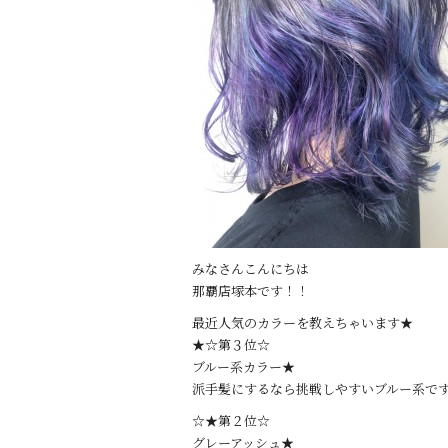
みなさんこんにちは
那覇店塚本です！！
最近人気のカラーを教えちゃいます★
★☆第３位☆
ブルー系カラー★
派手髪にするなら挑戦しやすいブルー系で
☆★第２位☆
グレーアッシュ★