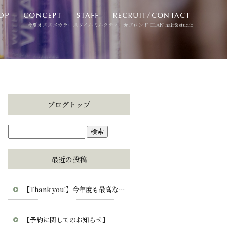
今夏オススメカラースタイルミルクティー★ブロンド|CLAN hair&studio
ブログトップ
最近の投稿
【Thank you!】今年度も最高な毎日をありがとう。CLAN・clana・CUCUから愛を込めて。
【予約に関してのお知らせ】