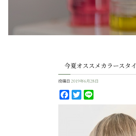
今夏オススメカラースタ
投稿日
2019年6月28日
F
T
Li
a
w
n
c
it
e
e
te
b
r