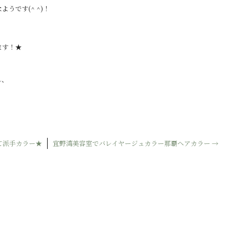
うです(^ ^)！
ます！★
し、
て派手カラー★
宜野湾美容室でバレイヤージュカラー那覇ヘアカラー
→