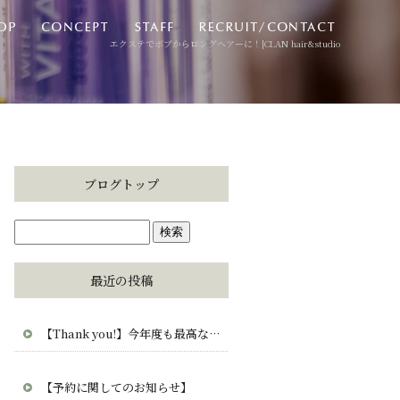
エクステでボブからロングヘアーに！|CLAN hair&studio
ブログトップ
最近の投稿
【Thank you!】今年度も最高な毎日をありがとう。CLAN・clana・CUCUから愛を込めて。
【予約に関してのお知らせ】