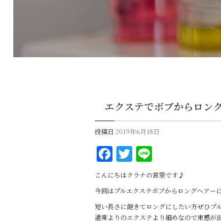
エクステでボブからロン
投稿日
2019年6月18日
F
T
Li
a
w
n
こんにちはクラナの宮里です♪
c
it
e
今回はプルエクステボブからロングヘアー
e
te
短い長さに飽きてロングにしたい方ぜひプル
b
r
通常よりのエクステより細めなので束感が出