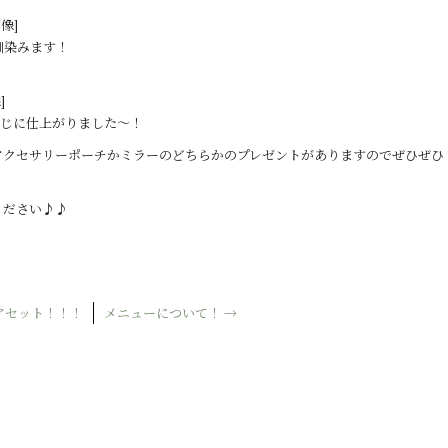
像]
馴染みます！
]
感じに仕上がりました〜！
アクセサリーポーチかミラーのどちらかのプレゼントがありますのでぜひぜひ
ください♪♪
アセット！！！
メニューについて！
→