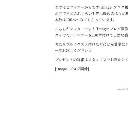
o
まずはビフォアーからです[image: ブログ画
o
ボブですとこれくらい毛先は軽めのほうが
本数は100本～みてもらっています。
k
こちらがアフターです！[image: ブログ画像
ダイヤモンドヘアーを100本付けて自然な
また今プルエクステ付けた方には先着準に
一度お試しください☆
プレゼントの詳細はスタッフまでお声かけ
[image: ブログ画像]
←
ヘ