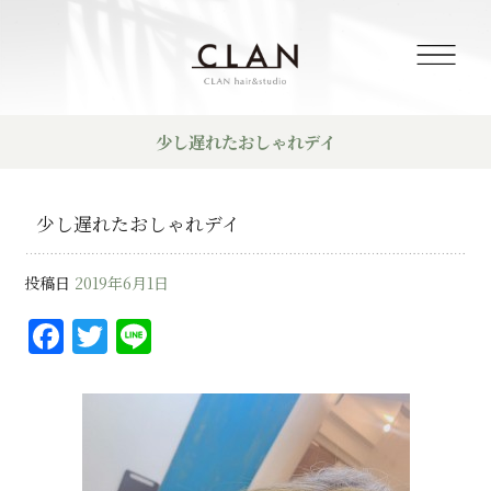
少し遅れたおしゃれデイ
少し遅れたおしゃれデイ
投稿日
2019年6月1日
F
T
Li
a
w
n
c
it
e
e
te
b
r