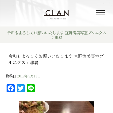
令和もよろしくお願いいたします 宜野湾美容室プルエクス
テ那覇
令和もよろしくお願いいたします 宜野湾美容室プ
ルエクステ那覇
投稿日
2019年5月13日
F
T
Li
a
w
n
c
it
e
e
te