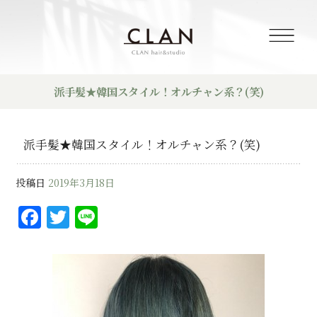
派手髪★韓国スタイル！オルチャン系？(笑)
派手髪★韓国スタイル！オルチャン系？(笑)
投稿日
2019年3月18日
F
T
Li
a
w
n
c
it
e
e
te
b
r