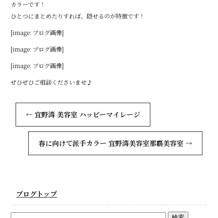
o
カラーです！
ひとつにまとめたりすれば、隠せるのが特徴です！
o
[image: ブログ画像]
k
[image: ブログ画像]
[image: ブログ画像]
ぜひぜひご相談くださいませ♪
←
宜野湾 美容室 ハッピーマイレージ
春に向けて派手カラー 宜野湾美容室那覇美容室
→
ブログトップ