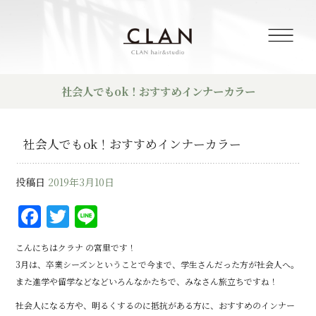
社会人でもok！おすすめインナーカラー
社会人でもok！おすすめインナーカラー
投稿日
2019年3月10日
F
T
Li
a
w
n
こんにちはクラナ の宮里です！
c
it
e
3月は、卒業シーズンということで今まで、学生さんだった方が社会人へ。
e
te
また進学や留学などなどいろんなかたちで、みなさん旅立ちですね！
b
r
社会人になる方や、明るくするのに抵抗がある方に、おすすめのインナー