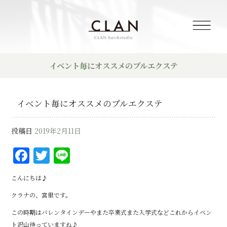
イベント毎にオススメのプルエクステ
イベント毎にオススメのプルエクステ
投稿日
2019年2月11日
F
T
Li
a
w
n
こんにちは♪
c
it
e
クラナの、宮里です。
e
te
この時期はバレンタインデーやまた卒業式また入学式などこれからイベン
b
r
ト沢山待っていますね♪