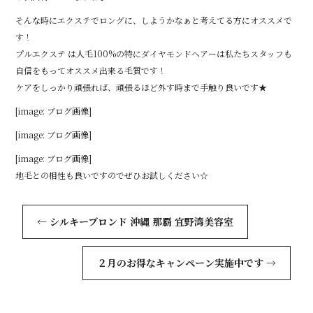
o
そんな時にエクステでロングに、しようかなぁと考えてる方にオススメで
o
す！
k
プルエクステ は人毛100%の特にダイヤモンドヘアーは私たちスタッフも
自信をもってオススメ出来る毛質です！
ケアをしっかり頑張れば、頑張るほど外す時まで手触り良いです★
[image: ブログ画像]
[image: ブログ画像]
[image: ブログ画像]
地毛との相性も良いですのでぜひお試しください☆
←
シルキーブロンド 沖縄 那覇 宜野湾美容室
２月のお得なキャンペーン実施中です
→