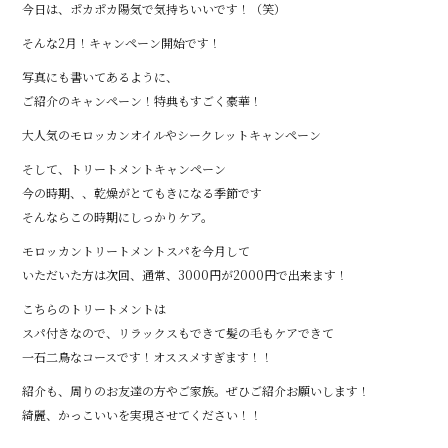
o
今日は、ポカポカ陽気で気持ちいいです！（笑）
o
そんな2月！キャンペーン開始です！
k
写真にも書いてあるように、
ご紹介のキャンペーン！特典もすごく豪華！
大人気のモロッカンオイルやシークレットキャンペーン
そして、トリートメントキャンペーン
今の時期、、乾燥がとてもきになる季節です
そんならこの時期にしっかりケア。
モロッカントリートメントスパを今月して
いただいた方は次回、通常、3000円が2000円で出来ます！
こちらのトリートメントは
スパ付きなので、リラックスもできて髪の毛もケアできて
一石二鳥なコースです！オススメすぎます！！
紹介も、周りのお友達の方やご家族。ぜひご紹介お願いします！
綺麗、かっこいいを実現させてください！！