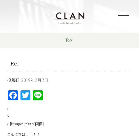
Re:
Re:
投稿日
2019年2月2日
F
T
Li
a
w
n
>
c
it
e
>
e
te
> [image: ブログ画像]
b
r
こんにちは！！！！