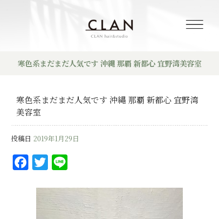
寒色系まだまだ人気です 沖縄 那覇 新都心 宜野湾美容室
寒色系まだまだ人気です 沖縄 那覇 新都心 宜野湾
美容室
投稿日
2019年1月29日
F
T
Li
a
w
n
c
it
e
e
te