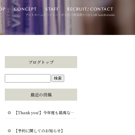
アットホームなハイトーンが人気の美容院☆☆|CLAN hair&studio
ブログトップ
最近の投稿
【Thank you!】今年度も最高な毎日をありがとう。CLAN・clana・CUCUから愛を込めて。
【予約に関してのお知らせ】