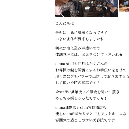
o
o
k
こんにちは！
最近は、急に肌寒くなってきて
いよいよ冬が到来しましたね！
朝夜は冷え込みが凄いので
体調管理には、お気をつけて下さいね★
clana staffも12月はたくさんの
お客様の髪を綺麗にするお手伝いをさせて
頂く為にフルパワーで出勤しております☆☆12
して頂いた時の写真です！
全staffで営業後にご飯会を開いて頂き
めっちゃ嬉しかったですっ★！
clana那覇店もclan宜野湾店も
優しいstaffばかりでとてもアットホームな
雰囲気で過ごしやすい美容院です☆