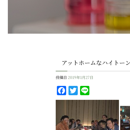
アットホームなハイトー
投稿日
2019年1月27日
F
T
Li
a
w
n
c
it
e
e
te
b
r