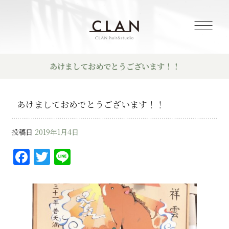
あけましておめでとうございます！！
あけましておめでとうございます！！
投稿日
2019年1月4日
F
T
Li
a
w
n
c
it
e
e
te
b
r