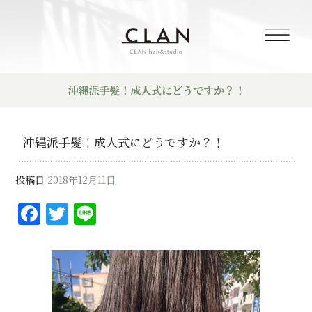
沖縄派手髪！成人式にどうですか？！
沖縄派手髪！成人式にどうですか？！
投稿日
2018年12月11日
F
T
Li
a
w
n
c
it
e
e
te
b
r