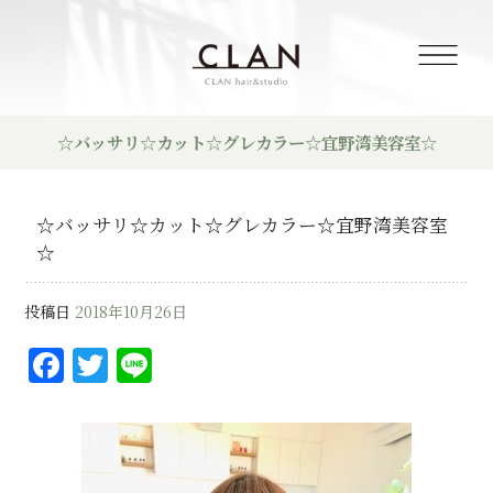
☆バッサリ☆カット☆グレカラー☆宜野湾美容室☆
☆バッサリ☆カット☆グレカラー☆宜野湾美容室
☆
投稿日
2018年10月26日
F
T
Li
a
w
n
c
it
e
e
te