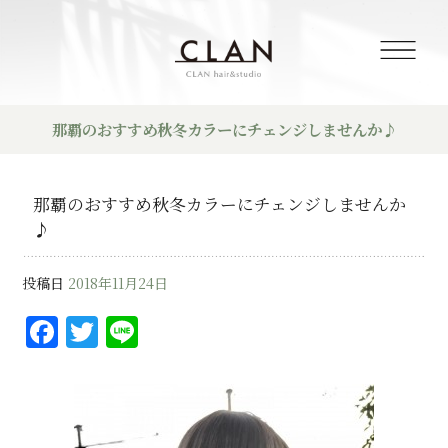
那覇のおすすめ秋冬カラーにチェンジしませんか♪
那覇のおすすめ秋冬カラーにチェンジしませんか
♪
投稿日
2018年11月24日
F
T
Li
a
w
n
c
it
e
e
te