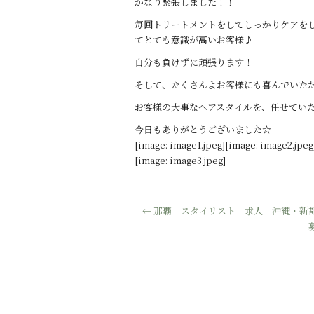
かなり緊張しました！！
o
毎回トリートメントをしてしっかりケアを
o
てとても意識が高いお客様♪
k
自分も負けずに頑張ります！
そして、たくさんよお客様にも喜んでいた
お客様の大事なヘアスタイルを、任せてい
今日もありがとうございました☆
[image: image1.jpeg][image: image2.jpeg
[image: image3.jpeg]
←
那覇 スタイリスト 求人 沖縄・新