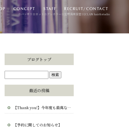
☆バッサリ☆カット☆グレカラー☆宜野湾美容室☆|CLAN hair&studio
ブログトップ
最近の投稿
【Thank you!】今年度も最高な毎日をありがとう。CLAN・clana・CUCUから愛を込めて。
【予約に関してのお知らせ】