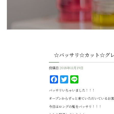
☆バッサリ☆カット☆グ
投稿日
2018年11月19日
F
T
Li
a
w
n
バッサリいちゃいました！！！
c
it
e
オープンからずっと来ていただいているお客
e
te
今日はロングの髪をバッサリ！！！
b
r