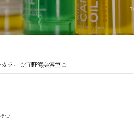
レカラー☆宜野湾美容室☆
様^_^