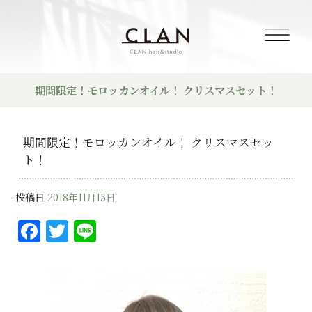
期間限定！モロッカンオイル！ クリスマスセット！
期間限定！モロッカンオイル！ クリスマスセッ
ト！
投稿日
2018年11月15日
F
T
Li
a
w
n
c
it
e
e
te