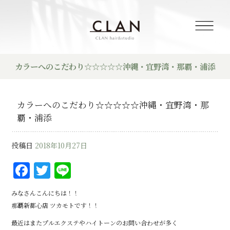
カラーへのこだわり☆☆☆☆☆沖縄・宜野湾・那覇・浦添
カラーへのこだわり☆☆☆☆☆沖縄・宜野湾・那
覇・浦添
投稿日
2018年10月27日
F
T
Li
a
w
n
みなさんこんにちは！！
c
it
e
那覇新都心店 ツカモトです！！
e
te
最近はまたプルエクステやハイトーンのお問い合わせが多く