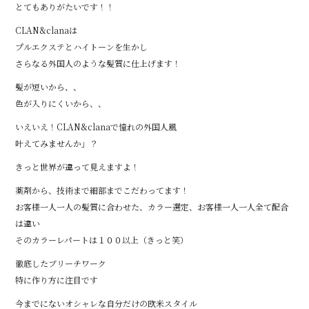
b
r
とてもありがたいです！！
o
CLAN&clanaは
o
プルエクステとハイトーンを生かし
さらなる外国人のような髪質に仕上げます！
k
髪が短いから、、
色が入りにくいから、、
いえいえ！CLAN&clanaで憧れの外国人風
叶えてみませんか」？
きっと世界が違って見えますよ！
薬剤から、技術まで細部までこだわってます！
お客様一人一人の髪質に合わせた、カラー選定、お客様一人一人全て配合
は違い
そのカラーレパートは１００以上（きっと笑）
徹底したブリーチワーク
特に作り方に注目です
今までにないオシャレな自分だけの欧米スタイル