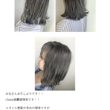
o
o
k
みなさんお久しぶりです！！
clana那覇店塚本です！！
スタイル更新が多めの塚本ですが