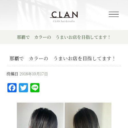
那覇で カラーの うまいお店を目指してます！
那覇で カラーの うまいお店を目指してます！
投稿日
2018年10月17日
F
T
Li
a
w
n
c
it
e
e
te
b
r