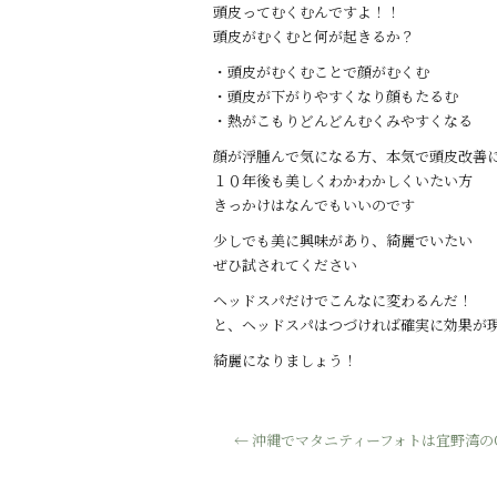
頭皮ってむくむんですよ！！
頭皮がむくむと何が起きるか？
・頭皮がむくむことで顔がむくむ
・頭皮が下がりやすくなり顔もたるむ
・熱がこもりどんどんむくみやすくなる
顔が浮腫んで気になる方、本気で頭皮改善
１０年後も美しくわかわかしくいたい方
きっかけはなんでもいいのです
少しでも美に興味があり、綺麗でいたい
ぜひ試されてください
ヘッドスパだけでこんなに変わるんだ！
と、ヘッドスパはつづければ確実に効果が
綺麗になりましょう！
←
沖縄でマタニティーフォトは宜野湾のCL