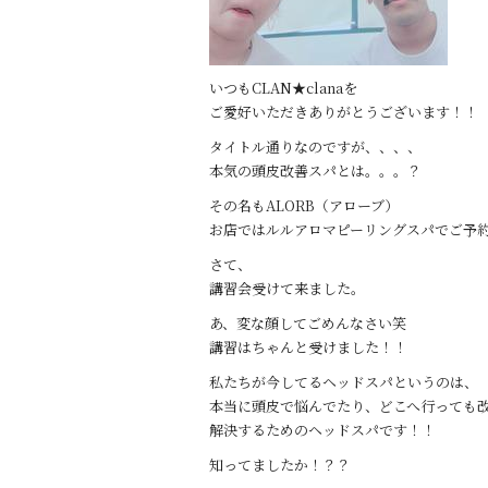
o
o
k
いつもCLAN★clanaを
ご愛好いただきありがとうございます！！
タイトル通りなのですが、、、、
本気の頭皮改善スパとは。。。？
その名もALORB（アローブ）
お店ではルルアロマピーリングスパでご予
さて、
講習会受けて来ました。
あ、変な顔してごめんなさい笑
講習はちゃんと受けました！！
私たちが今してるヘッドスパというのは、
本当に頭皮で悩んでたり、どこへ行っても
解決するためのヘッドスパです！！
知ってましたか！？？