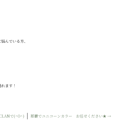
に悩んでいる方、
現れます！
ANで(^O^)
那覇でユニコーンカラー お任せください★
→