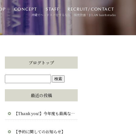
沖縄でヘッドスパをするなら 頭皮改善！|CLAN hair&studio
ブログトップ
最近の投稿
【Thank you!】今年度も最高な毎日をありがとう。CLAN・clana・CUCUから愛を込めて。
【予約に関してのお知らせ】