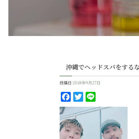
沖縄でヘッドスパをする
投稿日
2018年9月27日
F
T
Li
a
w
n
c
it
e
e
te
b
r