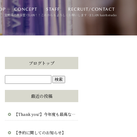
宜野湾の美容室 CLAN！！これからもよろしくお願いします ^|CLAN hair&studio
ブログトップ
最近の投稿
【Thank you!】今年度も最高な毎日をありがとう。CLAN・clana・CUCUから愛を込めて。
【予約に関してのお知らせ】