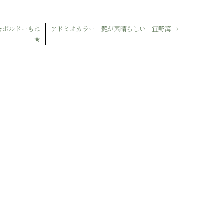
★ボルドーもね
アドミオカラー 艶が素晴らしい 宜野湾
→
★