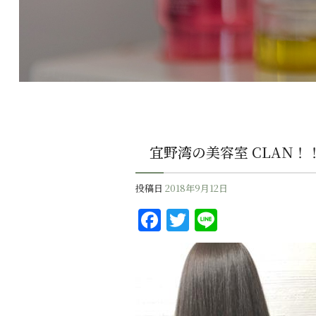
宜野湾の美容室 CLAN！
投稿日
2018年9月12日
F
T
Li
a
w
n
c
it
e
e
te
b
r