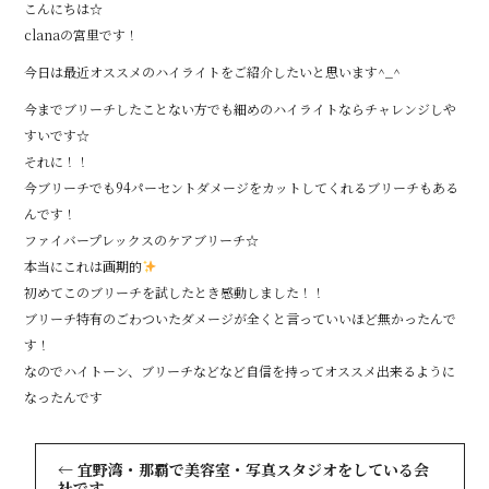
こんにちは☆
clanaの宮里です！
今日は最近オススメのハイライトをご紹介したいと思います^_^
今までブリーチしたことない方でも細めのハイライトならチャレンジしや
すいです☆
それに！！
今ブリーチでも94パーセントダメージをカットしてくれるブリーチもある
んです！
ファイバープレックスのケアブリーチ☆
本当にこれは画期的
初めてこのブリーチを試したとき感動しました！！
ブリーチ特有のごわついたダメージが全くと言っていいほど無かったんで
す！
なのでハイトーン、ブリーチなどなど自信を持ってオススメ出来るように
なったんです
←
宜野湾・那覇で美容室・写真スタジオをしている会
社です。