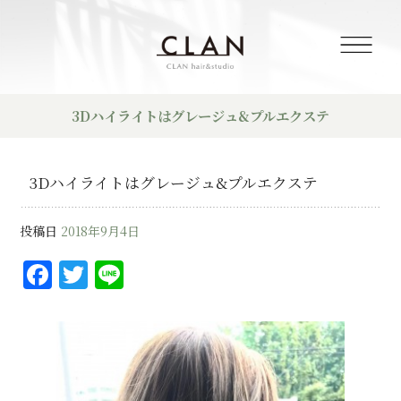
3Dハイライトはグレージュ&プルエクステ
3Dハイライトはグレージュ&プルエクステ
投稿日
2018年9月4日
F
T
Li
a
w
n
c
it
e
e
te
b
r