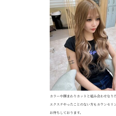
o
o
k
カラーや顔まわりカットと組み合わせなり
エクステやったことのない方もカウンセリ
お待ちしております。