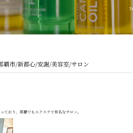
 那覇市/新都心/安謝/美容室/サロン
扱っており、那覇でもエクステで有名なサロン。