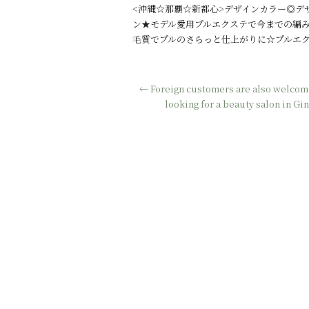
<沖縄☆那覇☆新都心>デザインカラー◎デ
ン★モデル愛用プルエクステで今までの編み
毛質でプルのさらっと仕上がりに☆プルエクス
←
Foreign customers are also welcom
looking for a beauty salon in G