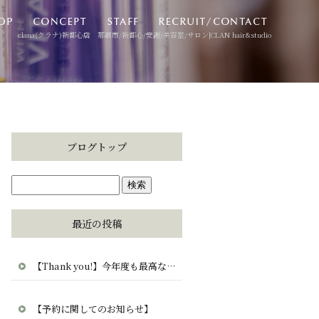
clana(クラナ)新都心店 那覇市/新都心/安謝/美容室/サロン|CLAN hair&studio
ブログトップ
最近の投稿
【Thank you!】今年度も最高な毎日をありがとう。CLAN・clana・CUCUから愛を込めて。
【予約に関してのお知らせ】