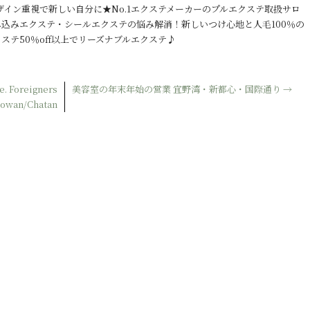
ザイン重視で新しい自分に★No.1エクステメーカーのプルエクステ取扱サロ
込みエクステ・シールエクステの悩み解消！新しいつけ心地と人毛100％の
テ50％off以上でリーズナブルエクステ♪
e. Foreigners
美容室の年末年始の営業 宜野湾・新都心・国際通り
→
inowan/Chatan