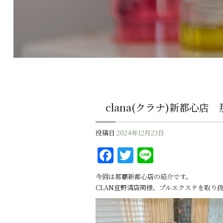
clana(クラナ)新都心店
投稿日
2024年12月23日
F
T
Li
a
w
n
今回は那覇新都心店の紹介です。
c
it
e
CLAN宜野湾店同様、プルエクステを取り
e
te
b
r