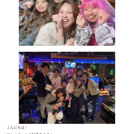
o
o
k
こんにちは！