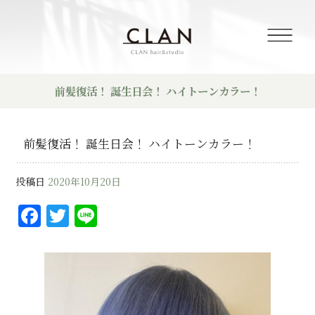
前髪復活！ 誕生日会！ ハイトーンカラー！
前髪復活！ 誕生日会！ ハイトーンカラー！
投稿日
2020年10月20日
F
T
Li
a
w
n
c
it
e
e
te
b
r