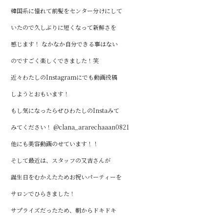
韓国系に憧れて前髪をセンター分けにして
いたので久しぶりに短くなって新鮮さを
感じます！ なかなか自分できる事はない
のですごく楽しくできました！笑
近々わたしのInstagramにでも動画投稿
しようとおもいます！
もし気になったらぜひわたしのInstaみて
みてください！ @clana_ararechaaan0821
他にも美容動画のせています！！
そして最近は、スタッフの又吉さんが
誕生日をむかえたためお祝いパーティーを
サロンでひらきました！
サプライズだったため、朝からドキドキ