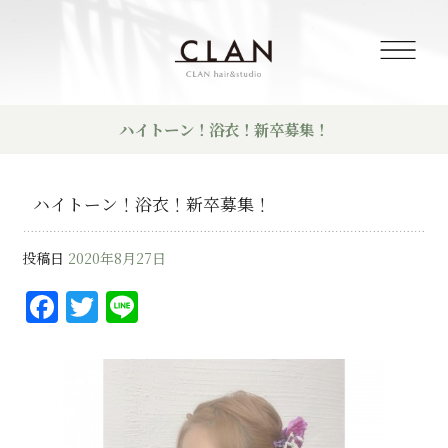
ハイトーン！浴衣！新卒募集！
ハイトーン！浴衣！新卒募集！
投稿日
2020年8月27日
F
T
Li
a
w
n
c
it
e
e
te
b
r