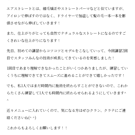
エアストレートとは、縮毛矯正やストレートパーマなどと似ていますが、
アイロンで伸ばすのではなく、ドライヤーで加温して髪の毛一本一本を膨
張させながら伸ばしていきます！
また、仕上がりがとっても自然でナチュラルなストレートになるのですご
くきれいな仕上がりになります！
先日、初めての講習からコツコツとモデルをこなしていって、今回講習2回
目でスタッフみんなの技術が成長してきているのを実感しました！
1回目であまり理解できなかったことがいくつかありましたが、練習してい
くうちに理解できてきてスムーズに進めることができて嬉しかったです！
でも、私1人ではまだ時間内に施術を終わらすことができないので、これか
らたくさん練習して1人でも時間内に終わらせられるようにしていきます^
^
近々メニューに入れていくので、気になる方はぜひクラン、クラナにご連
絡くださいね(^ ^)
これからもよろしくお願いします！！