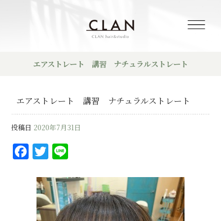
エアストレート 講習 ナチュラルストレート
エアストレート 講習 ナチュラルストレート
投稿日
2020年7月31日
F
T
Li
a
w
n
c
it
e
e
te
b
r