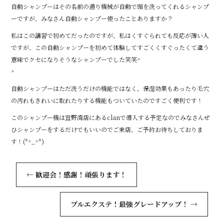
自動シャンプーはその名前の通り機械が自動で頭を洗ってくれるシャンプ
ーですが、みなさん自動シャンプー使ったことありますか？
私はこの講習で初めてだったのですが、私はくすぐられても反応が薄い人
ですが、この自動シャンプーを初めて体験してすごくくすぐったくて違う
意味でクセになりそうなシャンプーでした笑笑^
^
自動シャンプーはただ洗うだけの機能ではなく、保湿効果もあったり毛穴
の汚れもきれいに取れたりする機能もついていたのですごく便利です！
このシャンプー機は宜野湾店にあるclanで導入する予定なのでみなさんぜ
ひシャンプーをするだけでもいいのでご来店、ご予約お待ちしておりま
す！(*^_^*)
←
歓迎会！感謝！頑張ります！
プルエクステ！最強グレードアップ！
→