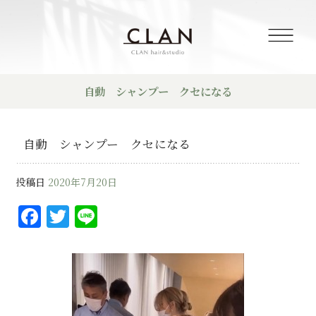
自動 シャンプー クセになる
自動 シャンプー クセになる
投稿日
2020年7月20日
F
T
Li
a
w
n
c
it
e
e
te
b
r