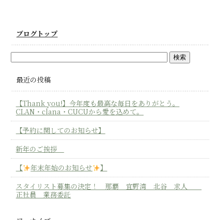
ブログトップ
最近の投稿
【Thank you!】今年度も最高な毎日をありがとう。
CLAN・clana・CUCUから愛を込めて。
【予約に関してのお知らせ】
新年のご挨拶
【
年末年始のお知らせ
】
スタイリスト募集の決定！ 那覇 宜野湾 北谷 求人
正社員 業務委託