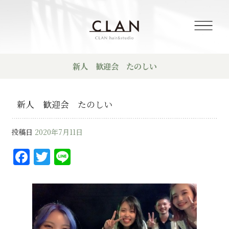
新人 歓迎会 たのしい
新人 歓迎会 たのしい
投稿日
2020年7月11日
F
T
Li
a
w
n
c
it
e
e
te
b
r