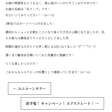
お店の雰囲気もとてもよく、居心地がいいのですごくおすすめです！
お店の名前は「花ランプ」です！
ぜひいってみてください！！(o^^o)
2軒目ではダーツバーに行きました！
最初からショットを飲むことになり後々大丈夫か心配になりましたが、私
たち新人は最後までキャピキャピしてました笑
時間が過ぎるのがとても早く感じる1日になりました╰(*´︶`*)╯♡
遅くまで歓迎会を開いてくれた先輩方に感謝です！
とても楽しかったです！
これからもルルラビィの社員として頑張っていきます！(o^^o)
←
ユニコーンカラー
派手髪！ キャンペーン！ エアストレート！
→