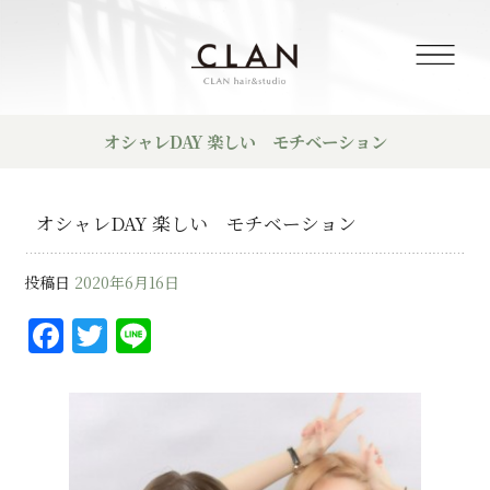
オシャレDAY 楽しい モチベーション
オシャレDAY 楽しい モチベーション
投稿日
2020年6月16日
F
T
Li
a
w
n
c
it
e
e
te
b
r