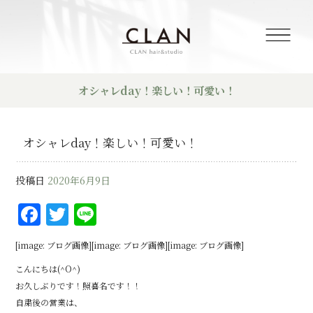
オシャレday！楽しい！可愛い！
オシャレday！楽しい！可愛い！
投稿日
2020年6月9日
F
T
Li
a
w
n
[image: ブログ画像][image: ブログ画像][image: ブログ画像]
c
it
e
こんにちは(^O^)
e
te
お久しぶりです！照喜名です！！
b
r
自粛後の営業は、