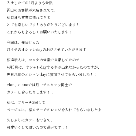
o
入社したての4月よりも全然
沢山のお客様が来店されてて、
o
私自身も営業に慣れてきて
k
とても楽しいです！ありがとうございます！
これからもよろしくお願いいたします！！
今回は、先日行った
月イチのオシャレdayのお話させていただきます！
私達新人は、コロナの営業で自粛してたので
4月5月は、オシャレdayする事が出来なかったのですが、
先日念願のオシャレdayに参加させてもらいました！！
clan、clanaでは月一でスタッフ同士で
カラーし合ったりします！！
私は、ブリーチ2回して
ベージュに、裾カラーでオレンジを入れてもらいました♪
久しぶりにカラーもできて、
可愛いくして頂いたので満足です！！