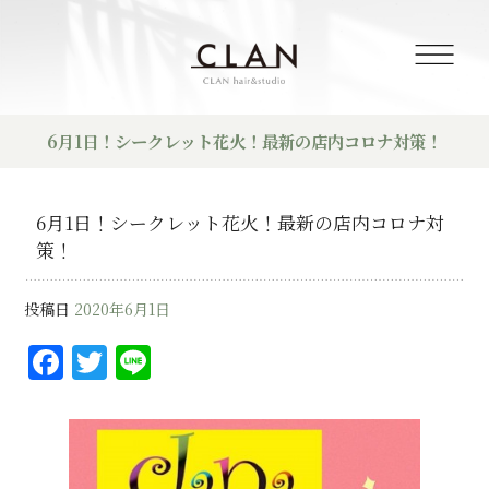
6月1日！シークレット花火！最新の店内コロナ対策！
6月1日！シークレット花火！最新の店内コロナ対
策！
投稿日
2020年6月1日
F
T
Li
a
w
n
c
it
e
e
te