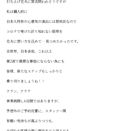
打ち上げ花火に賛否問われそうですが
私は個人的に
日本人特有の心意気の演出には賛成派なので
コロナで受けた計り知れない屈辱を
花火に想い力を込めて… 見つめたかったです。
全世界、日本各地、これ以上
第2波で最悪な事態にならない為にも
皆様、新たなステップもしっかりと
乗り切りましょうね！！
クラン、クラナ
営業再開し6日間ではありますが、
予想外のご予約反響に、スタッフ一同
有難い気持ちが高ぶりつつも、
大切なお客様の安心安全をどう守るかも