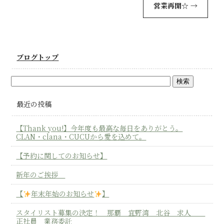
営業再開☆
→
ブログトップ
最近の投稿
【Thank you!】今年度も最高な毎日をありがとう。
CLAN・clana・CUCUから愛を込めて。
【予約に関してのお知らせ】
新年のご挨拶
【
年末年始のお知らせ
】
スタイリスト募集の決定！ 那覇 宜野湾 北谷 求人
正社員 業務委託