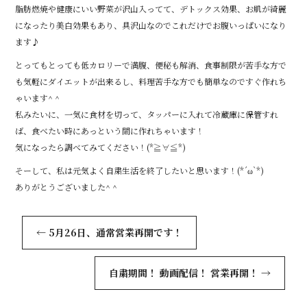
脂肪燃焼や健康にいい野菜が沢山入ってて、デトックス効果、お肌が綺麗
になったり美白効果もあり、具沢山なのでこれだけでお腹いっぱいになり
ます♪
とってもとっても低カロリーで満腹、便秘も解消、食事制限が苦手な方で
も気軽にダイエットが出来るし、料理苦手な方でも簡単なのですぐ作れち
ゃいます^ ^
私みたいに、一気に食材を切って、タッパーに入れて冷蔵庫に保管すれ
ば、食べたい時にあっという間に作れちゃいます！
気になったら調べてみてください！(*≧∀≦*)
そーして、私は元気よく自粛生活を終了したいと思います！(*´ω`*)
ありがとうございました^ ^
←
5月26日、通常営業再開です！
自粛期間！ 動画配信！ 営業再開！
→