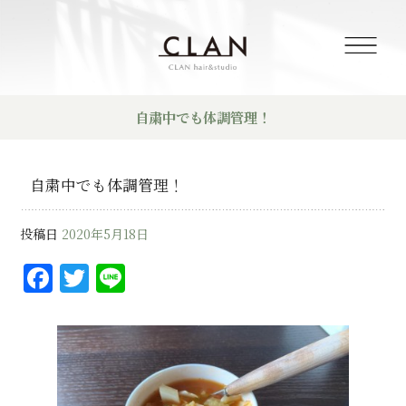
自粛中でも体調管理！
自粛中でも体調管理！
投稿日
2020年5月18日
F
T
Li
a
w
n
c
it
e
e
te
b
r