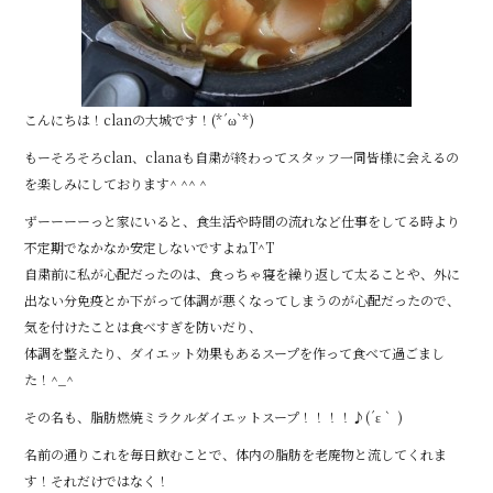
こんにちは！clanの大城です！(*´ω`*)
もーそろそろclan、clanaも自粛が終わってスタッフ一同皆様に会えるの
を楽しみにしております^ ^^ ^
ずーーーーっと家にいると、食生活や時間の流れなど仕事をしてる時より
不定期でなかなか安定しないですよねT^T
自粛前に私が心配だったのは、食っちゃ寝を繰り返して太ることや、外に
出ない分免疫とか下がって体調が悪くなってしまうのが心配だったので、
気を付けたことは食べすぎを防いだり、
体調を整えたり、ダイエット効果もあるスープを作って食べて過ごまし
た！^_^
その名も、脂肪燃焼ミラクルダイエットスープ！！！！♪(´ε｀ )
名前の通りこれを毎日飲むことで、体内の脂肪を老廃物と流してくれま
す！それだけではなく！