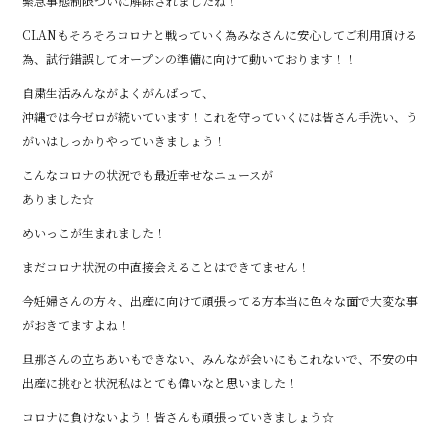
緊急事態制限ついに解除されましたね！
CLANもそろそろコロナと戦っていく為みなさんに安心してご利用頂ける
為、試行錯誤してオープンの準備に向けて動いております！！
自粛生活みんながよくがんばって、
沖縄では今ゼロが続いています！これを守っていくには皆さん手洗い、う
がいはしっかりやっていきましょう！
こんなコロナの状況でも最近幸せなニュースが
ありました☆
めいっこが生まれました！
まだコロナ状況の中直接会えることはできてません！
今妊婦さんの方々、出産に向けて頑張ってる方本当に色々な面で大変な事
がおきてますよね！
旦那さんの立ちあいもできない、みんなが会いにもこれないで、不安の中
出産に挑むと状況私はとても偉いなと思いました！
コロナに負けないよう！皆さんも頑張っていきましょう☆