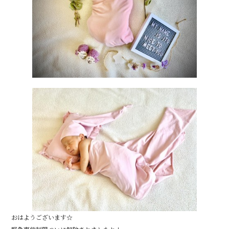
o
o
k
おはようございます☆