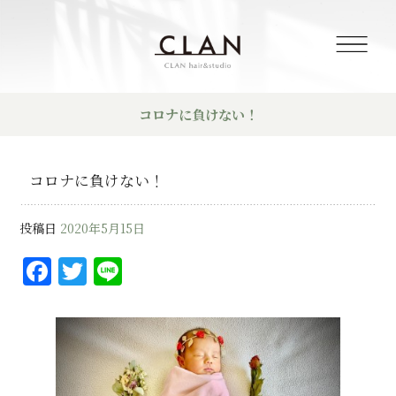
コロナに負けない！
コロナに負けない！
投稿日
2020年5月15日
F
T
Li
a
w
n
c
it
e
e
te
b
r