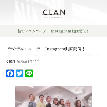
皆でデニムコーデ！ Instagram動画配信！
皆でデニムコーデ！ Instagram動画配信！
投稿日
2020年4月27日
F
T
Li
a
w
n
c
it
e
e
te
b
r