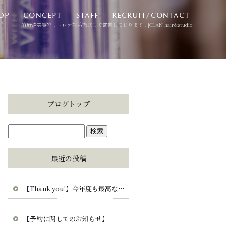
宜野湾美容室！コロナ対策徹底して営業しております！|CLAN hair&studio
ブログトップ
最近の投稿
【Thank you!】今年度も最高な毎日をありがとう。CLAN・clana・CUCUから愛を込めて。
【予約に関してのお知らせ】