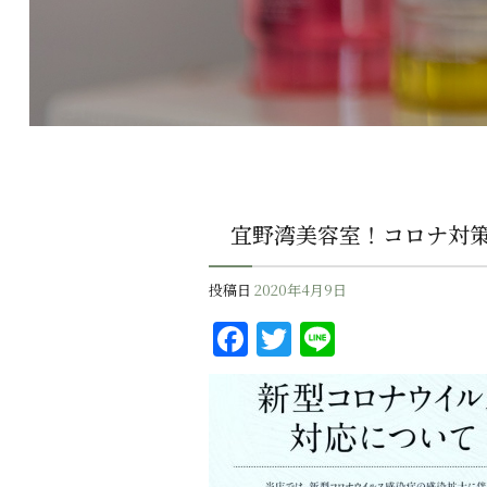
宜野湾美容室！コロナ対
投稿日
2020年4月9日
F
T
Li
a
w
n
c
it
e
e
te
b
r