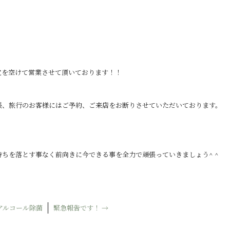
覚を空けて営業させて頂いております！！
張、旅行のお客様にはご予約、ご来店をお断りさせていただいております。
ちを落とす事なく前向きに今できる事を全力で頑張っていきましょう^ ^
アルコール除菌
緊急報告です！
→